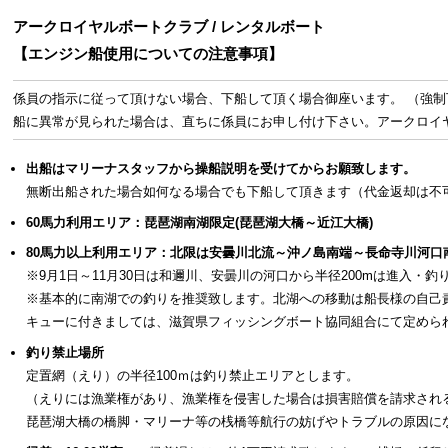
アークロイヤルボートクラブ / レンタルボート
【エンジン船使用についての注意事項】
係員の指示に従って頂けない場合、下船して頂く場合御座います。 （強
船に異常が見られた場合は、直ちに係員にお申し付け下さい。アークロイヤルボートク
出船はマリーナスタッフから操船説明を受けてからお願致します。
無断出船された場合如何なる場合でも下船して頂きます（代金返却は不
60馬力利用エリア：琵琶湖南湖限定(琵琶湖大橋～近江大橋)
80馬力以上利用エリア：北限は安曇川北流～沖ノ島南端～長命寺川河口
※9月1日～11月30日は和邇川、安曇川の河口から半径200mは進入・釣
※基本的に南湖での釣りを推奨致します。北湖への移動は船長様の自己
キューに付きましては、滋賀県フィッシングボート協同組合にて定めら
釣り禁止場所
定置網（えり）の半径100ｍは釣り禁止エリアとします。
（えりには漁業権があり、漁業権を侵害した場合は損害賠償を請求され
琵琶湖大橋の橋脚・マリーナ等の桟橋等航行の妨げやトラブルの原因に