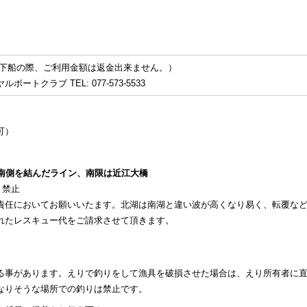
制下船の際、ご利用金額は返金出来ません。）
ラブ TEL: 077-573-5533
可）
南側を結んだライン、南限は近江大橋
り禁止
責任においてお願いいたます。北湖は南湖と違い波が高くなり易く、転覆な
れたレスキュー代をご請求させて頂きます。
る事があります。えりで釣りをして漁具を破損させた場合は、えり所有者に
なりそうな場所での釣りは禁止です。