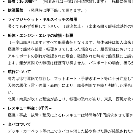
帰着：16:00厳守
（帰着遅れは一律1万円請求致します） 桟橋に係留
飲酒厳禁
（発見時は即下船して頂きます。）
ライフジャケット・キルスイッチの着用
暑くても必ず着用して下さい。（遊泳禁止）（出来る限り膨張式以外の
船体・エンジン・エレキの破損・転覆
（一度出船されますとすべて船長責任となります。船体保険は加入出来
座礁等で船体を破損・転覆させてしまった場合など、船長責任において全
アルミボートの割れが確認された場合、確認された時点で船長様にご請
ます。船が原因での転覆はほぼ有り得ません、バスボートの場合、後ろ
航行について
湾内は徐行運転で航行し、フットボート・手漕ぎボート等に十分注意し
天候の悪化（雷・強風・豪雨）により、船長判断で危険と判断した場合
い。
北風・南風が吹くと荒波が起こり、転覆の恐れがあり、東風・西風が吹
レスキュー料金：8千円～
座礁・事故・故障・荒天によるレスキューは時間毎8千円請求させて頂き
タバコついて
デッキ・カーペット等の上でタバコを消した跡や焦げた跡が確認された場