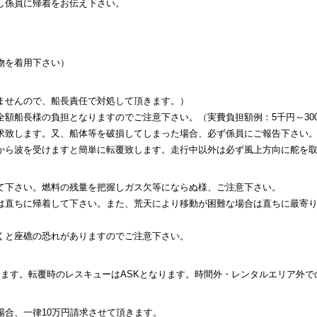
し係員に帰着をお伝え下さい。
物を着用下さい）
ませんので、船長責任で対処して頂きます。）
額船長様の負担となりますのでご注意下さい。（実費負担額例：5千円～30
求致します。又、船体等を破損してしまった場合、必ず係員にご報告下さい。
から波を受けますと簡単に転覆致します。走行中以外は必ず風上方向に舵を
て下さい。燃料の残量を把握しガス欠等にならぬ様、ご注意下さい。
は直ちに帰着して下さい。また、荒天により移動が困難な場合は直ちに最寄
くと座礁の恐れがありますのでご注意下さい。
ます。転覆時のレスキューはASKとなります。時間外・レンタルエリア外で
合、一律10万円請求させて頂きます。