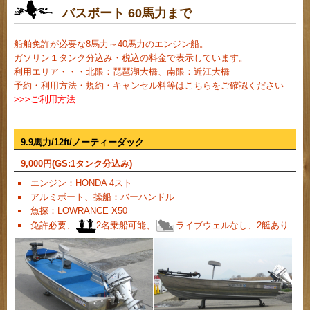
バスボート 60馬力まで
船舶免許が必要な8馬力～40馬力のエンジン船。
ガソリン１タンク分込み・税込の料金で表示しています。
利用エリア・・・北限：琵琶湖大橋、南限：近江大橋
予約・利用方法・規約・キャンセル料等はこちらをご確認ください
>>>ご利用方法
9.9馬力/12ft/ノーティーダック
9,000
円(GS:1タンク分込み)
エンジン：HONDA 4スト
アルミボート、操船：バーハンドル
魚探：LOWRANCE X50
免許必要、
2名乗船可能、
ライブウェルなし、2艇あり