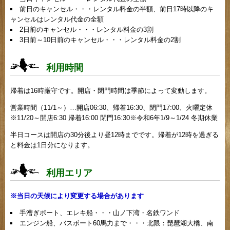
前日のキャンセル・・・レンタル料金の半額、前日17時以降のキ
ャンセルはレンタル代金の全額
2日前のキャンセル・・・レンタル料金の3割
3日前～10日前のキャンセル・・・レンタル料金の2割
利用時間
帰着は16時厳守です。開店・閉門時間は季節によって変動します。
営業時間（11/1～）…開店06:30、帰着16:30、閉門17:00、火曜定休
※11/20～開店6:30 帰着16:00 閉門16:30※令和6年1/9～1/24 冬期休業
半日コースは開店の30分後より昼12時までです。帰着が12時を過ぎる
と料金は1日分になります。
利用エリア
※当日の天候により変更する場合があります
手漕ぎボート、エレキ船・・・山ノ下湾・名鉄ワンド
エンジン船、バスボート60馬力まで・・・北限：琵琶湖大橋、南