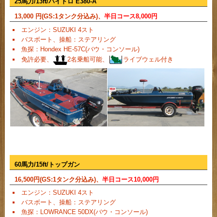
25馬力/13ft/ハイドロ E380-A
13,000
円(GS:1タンク分込み)、
半日コース
8,000
円
エンジン：SUZUKI 4スト
バスボート、操船：ステアリング
魚探：Hondex HE-57C(バウ・コンソール)
免許必要、
2名乗船可能、
ライブウェル付き
60馬力/15ft/トップガン
16,500
円(GS:1タンク分込み)、
半日コース
10,000
円
エンジン：SUZUKI 4スト
バスボート、操船：ステアリング
魚探：LOWRANCE 50DX(バウ・コンソール)