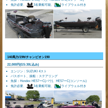
免許必要、
3名乗船可能、
ライブウェル付き
140馬力/19ft/チャンピオン190
22,000
円(GS:30L込み)
エンジン：SUZUKI 4スト
バスボート、操船：ステアリング
魚探：Hondex HE57ーC(バウ)、HE57ーC(コンソール)
免許必要、
3名乗船可能、
ライブウェル付き