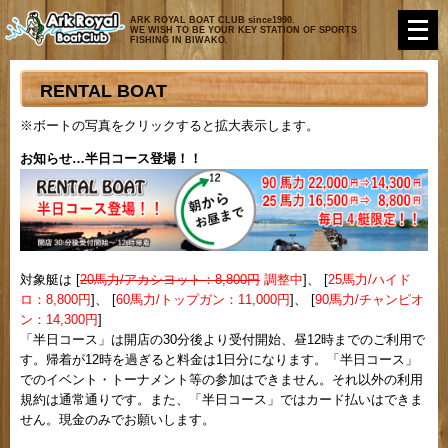
���j
ARK ROYAL BOAT CLUB since1990.
WE WISH TO BE YOUR KEY STATION OF SPORTS
FISHING IN BIWAKO.
RENTAL BOAT
※ボートの写真をクリックすると拡大表示します。
お知らせ…半日コース登場！！
対象艇は [
20馬力/アカシヨット：8,800円
調整中
]、 [
25馬力/ハイド
ロ：8,800円
]、 [
60馬力/トップガン：11,000円
]、 [
90馬力/チャンピオ
ン：14,300円
]
「半日コース」は開店の30分後より受付開始、昼12時までのご利用で
す。帰着が12時を過ぎると料金は1日分になります。「半日コース」
でのイベント・トーナメント等の参加はできません。それ以外の利用
規約は通常通りです。また、「半日コース」ではカード払いはできま
せん。現金のみでお願いします。