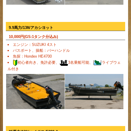
9.9馬力/13ft/アカシヨット
10,000
円(GS:1タンク分込み)
エンジン：SUZUKI 4スト
バスボート、操船：バーハンドル
魚探：Hondex HE4700
初心者向き、免許必要、
3名乗船可能、
ライブウェ
ル付き