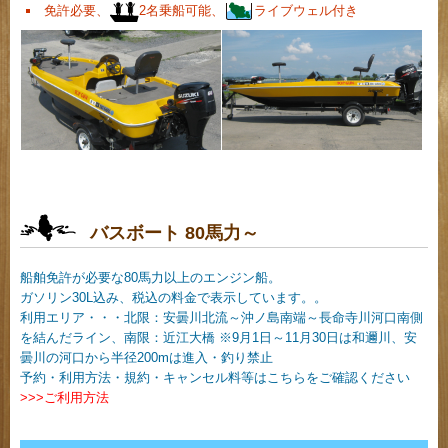
免許必要、
2名乗船可能、
ライブウェル付き
バスボート 80馬力～
船舶免許が必要な80馬力以上のエンジン船。
ガソリン30L込み、税込の料金で表示しています。。
利用エリア・・・北限：安曇川北流～沖ノ島南端～長命寺川河口南側
を結んだライン、南限：近江大橋 ※9月1日～11月30日は和邇川、安
曇川の河口から半径200mは進入・釣り禁止
予約・利用方法・規約・キャンセル料等はこちらをご確認ください
>>>ご利用方法