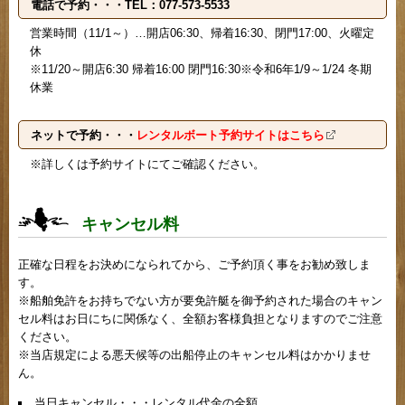
電話で予約・・・TEL：077-573-5533
営業時間（11/1～）…開店06:30、帰着16:30、閉門17:00、火曜定
休
※11/20～開店6:30 帰着16:00 閉門16:30※令和6年1/9～1/24 冬期
休業
ネットで予約・・・
レンタルボート予約サイトはこちら
※詳しくは予約サイトにてご確認ください。
キャンセル料
正確な日程をお決めになられてから、ご予約頂く事をお勧め致しま
す。
※船舶免許をお持ちでない方が要免許艇を御予約された場合のキャン
セル料はお日にちに関係なく、全額お客様負担となりますのでご注意
ください。
※当店規定による悪天候等の出船停止のキャンセル料はかかりませ
ん。
当日キャンセル・・・レンタル代金の全額