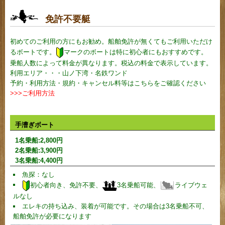
免許不要艇
初めてのご利用の方にもお勧め。船舶免許が無くてもご利用いただけ
るボートです。
マークのボートは特に初心者にもおすすめです。
乗船人数によって料金が異なります。税込の料金で表示しています。
利用エリア・・・山ノ下湾・名鉄ワンド
予約・利用方法・規約・キャンセル料等はこちらをご確認ください
>>>ご利用方法
手漕ぎボート
1名乗船:
2,800
円
2名乗船:
3,900
円
3名乗船:
4,400
円
魚探：なし
初心者向き、免許不要、
3名乗船可能、
ライブウェ
ルなし
エレキの持ち込み、装着が可能です。その場合は3名乗船不可、
船舶免許が必要になります