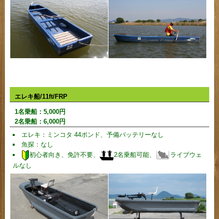
エレキ船/11ft/FRP
1名乗船：
5,000
円
2名乗船：
6,000
円
エレキ：ミンコタ 44ポンド、予備バッテリーなし
魚探：なし
初心者向き、免許不要、
2名乗船可能、
ライブウェ
ルなし