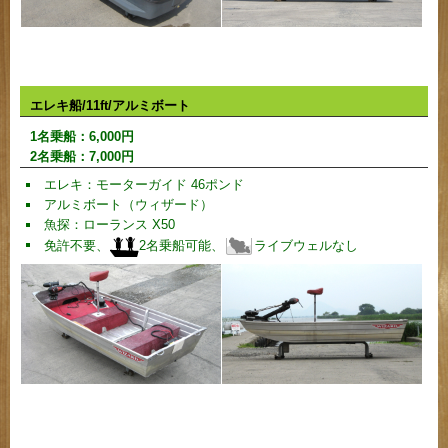
エレキ船/11ft/アルミボート
1名乗船：
6,000
円
2名乗船：
7,000
円
エレキ：モーターガイド 46ポンド
アルミボート（ウィザード）
魚探：ローランス X50
免許不要、
2名乗船可能、
ライブウェルなし